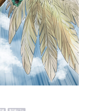
巨大重力タワー NOA（
ア） – かつての文明
,
中線
集中線イラレ