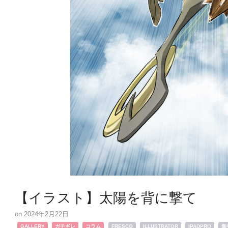
【イラスト】太陽を背に撃て
2024年2月22日
,
,
,
,
,
GALLERY
ガチギレ
コラム
FRESCO
ILLUSTRATOR
IPADPRO
集