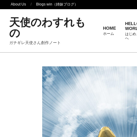
Skip
About Us
Blogs win（姉妹ブログ）
to
天使のわすれも
content
HELL
HOME
の
WOR
ホーム
はじめ
へ
ガチギレ天使さん創作ノート