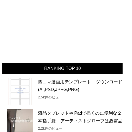
RANKING TOP 10
四コマ漫画用テンプレート – ダウンロード
(AI,PSD,JPEG,PNG)
2.5k件のビュー
液晶タブレットやiPadで描くのに便利な２
本指手袋 – アーティストグローブは必需品
2.2k件のビュー