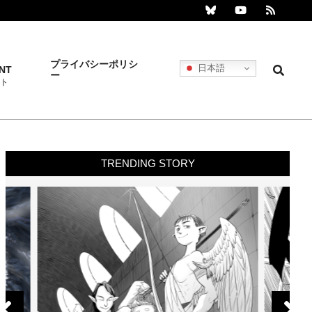
プライバシーポリシ
Search
日本語
NT
ー
Prim
ト
Navi
Men
TRENDING STORY