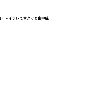
or 編） – イラレでサクッと集中線