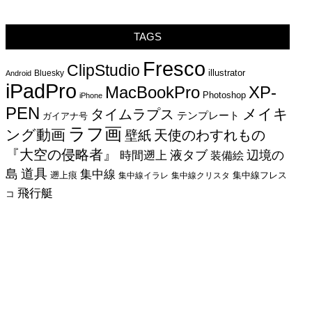
TAGS
Fresco
ClipStudio
illustrator
Bluesky
Android
iPadPro
MacBookPro
XP-
Photoshop
iPhone
PEN
メイキ
タイムラプス
テンプレート
ガイアナ号
ラフ画
ング動画
天使のわすれもの
壁紙
『大空の侵略者』
辺境の
時間遡上
液タブ
装備絵
島
道具
集中線
遡上痕
集中線フレス
集中線イラレ
集中線クリスタ
飛行艇
コ