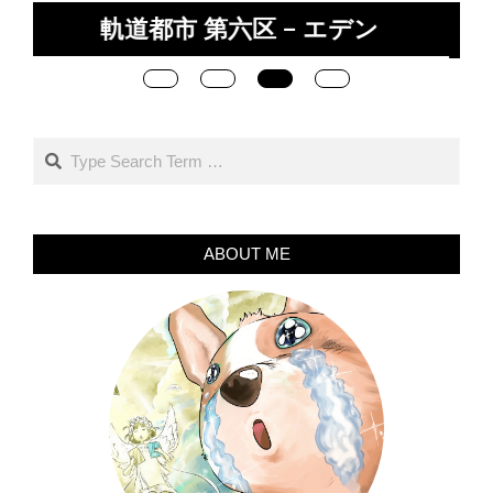
巨大重力タワー NOA（ノア） – か
つての文明
Search
ABOUT ME