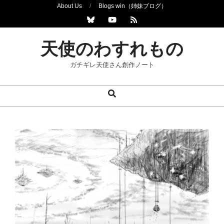
Skip
About Us
Blogs win（姉妹ブログ）
to
content
天使のわすれもの
ガチギレ天使さん創作ノート
Search
Primary
Navigation
Menu