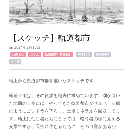
【スケッチ】軌道都市
2024年2月13日
,
,
,
,
お知らせ
コラム
軌道都市（構造物）
FRESCO
IPADPRO
ラフ画
地上から軌道都市群を描いたスケッチです。
軌道都市は、その資源を地表に求めています。潮が引い
た地面の上空には、やってきた軌道都市がサルベージ船
のようにゴンドラを下ろし、土壌ミネラルを回収してま
す。地上に住む者たちにとっては、略奪者の様に見える
光景ですが、天空に住む者たちに、その自覚があるか