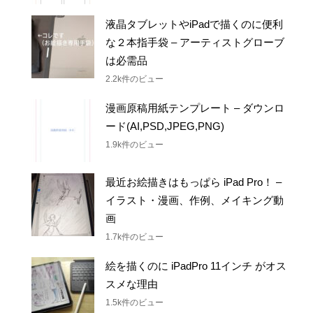
2.5k件のビュー
液晶タブレットやiPadで描くのに便利
な２本指手袋 – アーティストグローブ
は必需品
2.2k件のビュー
漫画原稿用紙テンプレート – ダウンロ
ード(AI,PSD,JPEG,PNG)
1.9k件のビュー
最近お絵描きはもっぱら iPad Pro！ –
イラスト・漫画、作例、メイキング動
画
1.7k件のビュー
絵を描くのに iPadPro 11インチ がオス
スメな理由