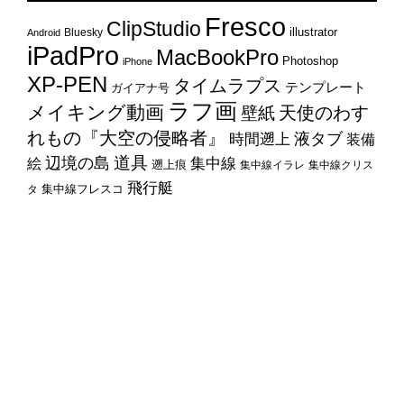
TAGS
Fresco
ClipStudio
illustrator
Bluesky
Android
iPadPro
MacBookPro
Photoshop
iPhone
XP-PEN
タイムラプス
テンプレート
ガイアナ号
ラフ画
メイキング動画
天使のわす
壁紙
れもの『大空の侵略者』
時間遡上
液タブ
装備
辺境の島
道具
集中線
絵
遡上痕
集中線イラレ
集中線クリス
飛行艇
集中線フレスコ
タ