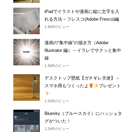
1.5k件のビュー
iPadでイラストや漫画に縦に文字を入
れる方法 – フレスコ(Adobe Fresco)編
1.4k件のビュー
漫画の”集中線”の描き方（Adobe
Illustrator 編） – イラレでサクッと集中
線
1.3k件のビュー
デスクトップ壁紙【ガチギレ天使】 –
スマホ用もつくったよ
プレゼント
1.2k件のビュー
Bluesky（ブルースカイ）にハッシュタ
グがついた！