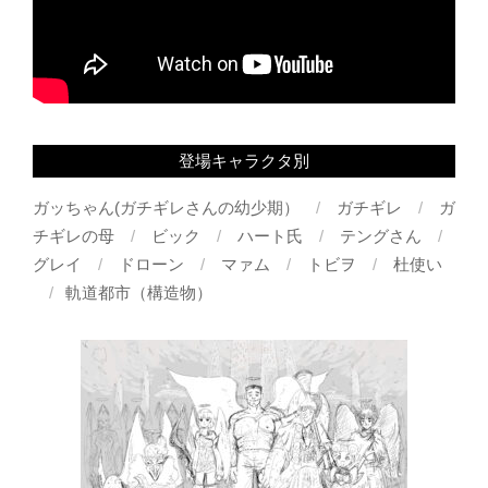
登場キャラクタ別
ガッちゃん(ガチギレさんの幼少期）
ガチギレ
ガ
チギレの母
ビック
ハート氏
テングさん
グレイ
ドローン
マァム
トビヲ
杜使い
軌道都市（構造物）