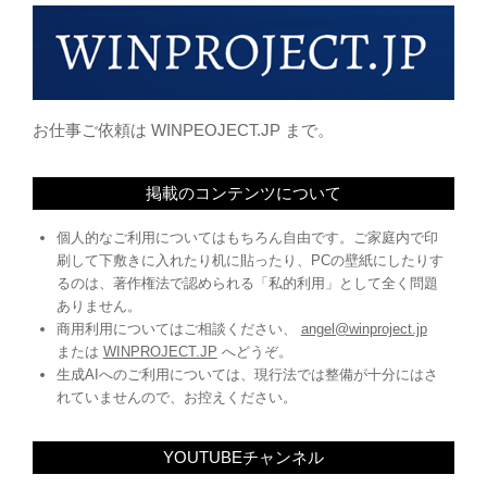
います。
お仕事ご依頼は WINPEOJECT.JP まで。
掲載のコンテンツについて
個人的なご利用についてはもちろん自由です。ご家庭内で印
刷して下敷きに入れたり机に貼ったり、PCの壁紙にしたりす
るのは、著作権法で認められる「私的利用」として全く問題
ありません。
商用利用についてはご相談ください、
angel@winproject.jp
または
WINPROJECT.JP
へどうぞ。
生成AIへのご利用については、現行法では整備が十分にはさ
れていませんので、お控えください。