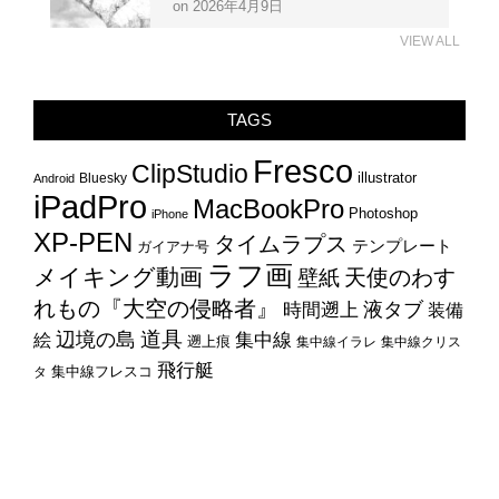
VIEW ALL
TAGS
Fresco
ClipStudio
illustrator
Bluesky
Android
iPadPro
MacBookPro
Photoshop
iPhone
XP-PEN
タイムラプス
テンプレート
ガイアナ号
ラフ画
メイキング動画
天使のわす
壁紙
れもの『大空の侵略者』
時間遡上
液タブ
装備
辺境の島
道具
集中線
絵
遡上痕
集中線イラレ
集中線クリス
飛行艇
集中線フレスコ
タ