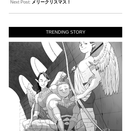
25
Next Post:
メリークリスマス！
TRENDING STORY