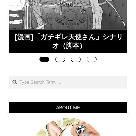
漫画]「ガチギレ天使さん」シナリ
オ（脚本）
Search
ABOUT ME