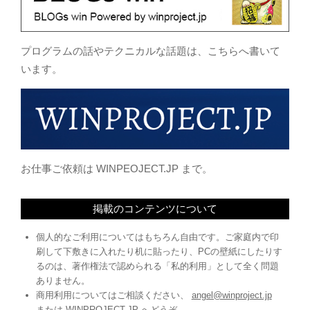
プログラムの話やテクニカルな話題は、こちらへ書いて
います。
お仕事ご依頼は WINPEOJECT.JP まで。
掲載のコンテンツについて
個人的なご利用についてはもちろん自由です。ご家庭内で印
刷して下敷きに入れたり机に貼ったり、PCの壁紙にしたりす
るのは、著作権法で認められる「私的利用」として全く問題
ありません。
商用利用についてはご相談ください、
angel@winproject.jp
または
WINPROJECT.JP
へどうぞ。