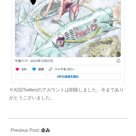
2023-
12-
Previous Post:
企み