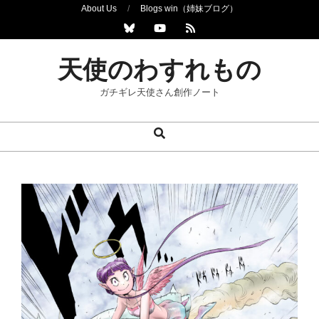
Skip
About Us
Blogs win（姉妹ブログ）
to
content
天使のわすれもの
ガチギレ天使さん創作ノート
Search
Primary
Navigation
Menu