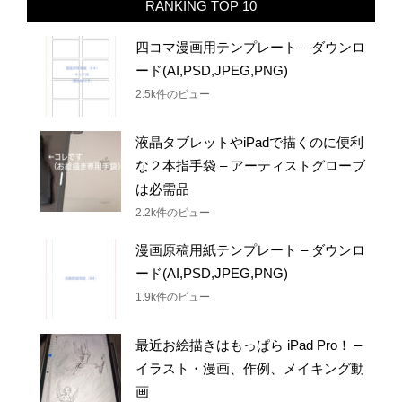
RANKING TOP 10
四コマ漫画用テンプレート – ダウンロ
ード(AI,PSD,JPEG,PNG)
2.5k件のビュー
液晶タブレットやiPadで描くのに便利
な２本指手袋 – アーティストグローブ
は必需品
2.2k件のビュー
漫画原稿用紙テンプレート – ダウンロ
ード(AI,PSD,JPEG,PNG)
1.9k件のビュー
最近お絵描きはもっぱら iPad Pro！ –
イラスト・漫画、作例、メイキング動
画