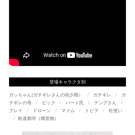
登場キャラクタ別
ガッちゃん(ガチギレさんの幼少期）
ガチギレ
ガ
チギレの母
ビック
ハート氏
テングさん
グレイ
ドローン
マァム
トビヲ
杜使い
軌道都市（構造物）