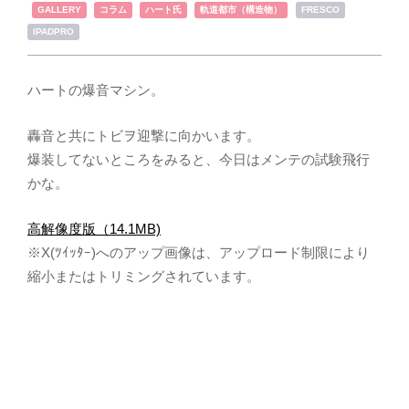
,
,
,
,
GALLERY
コラム
ハート氏
軌道都市（構造物）
FRESCO
IPADPRO
ハートの爆音マシン。
轟音と共にトビヲ迎撃に向かいます。
爆装してないところをみると、今日はメンテの試験飛行
かな。
高解像度版（14.1MB)
※X(ﾂｲｯﾀｰ)へのアップ画像は、アップロード制限により
縮小またはトリミングされています。