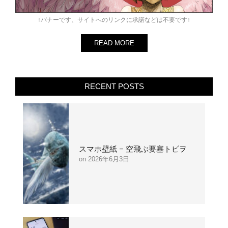
↑バナーです、サイトへのリンクに承諾などは不要です↑
READ MORE
RECENT POSTS
スマホ壁紙 – 空飛ぶ要塞トビヲ
2026年6月3日