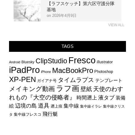
【ラフスケッチ】第六区守護分隊
基地
2026年4月9日
VIEW ALL
TAGS
Fresco
ClipStudio
illustrator
Bluesky
Android
iPadPro
MacBookPro
Photoshop
iPhone
XP-PEN
タイムラプス
テンプレート
ガイアナ号
ラフ画
メイキング動画
天使のわす
壁紙
れもの『大空の侵略者』
時間遡上
液タブ
装備
辺境の島
道具
集中線
絵
遡上痕
集中線イラレ
集中線クリス
飛行艇
集中線フレスコ
タ