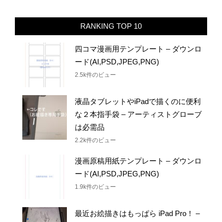
RANKING TOP 10
四コマ漫画用テンプレート – ダウンロ
ード(AI,PSD,JPEG,PNG)
2.5k件のビュー
液晶タブレットやiPadで描くのに便利
な２本指手袋 – アーティストグローブ
は必需品
2.2k件のビュー
漫画原稿用紙テンプレート – ダウンロ
ード(AI,PSD,JPEG,PNG)
1.9k件のビュー
最近お絵描きはもっぱら iPad Pro！ –
イラスト・漫画、作例、メイキング動