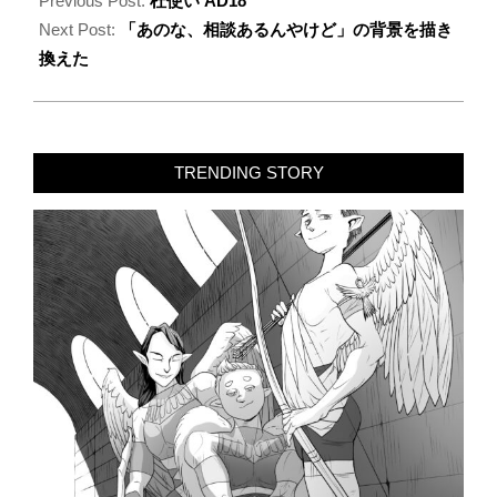
01-
Previous Post:
杜使い AD18
21
Next Post:
「あのな、相談あるんやけど」の背景を描き
換えた
TRENDING STORY