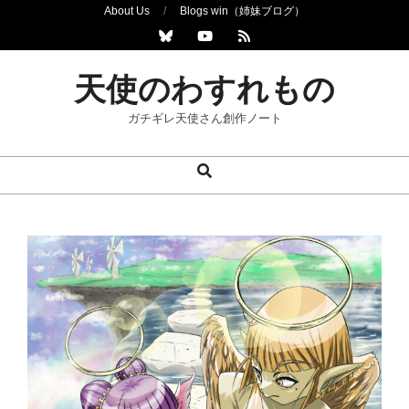
Skip
About Us
Blogs win（姉妹ブログ）
to
content
天使のわすれもの
ガチギレ天使さん創作ノート
Search
Primary
Navigation
Menu