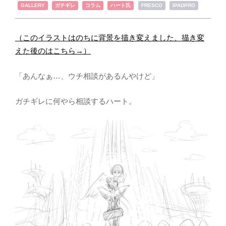
,
,
,
,
GALLERY
ガチギレ
コラム
ハート氏
FRESCO
IPADPRO
（このイラストはのちに背景を描き変えました、描き変
えた後のはこちら→）
「あんなぁ…、ウチ相談があるんやけど」
ガチギレに何やら相談するハート。