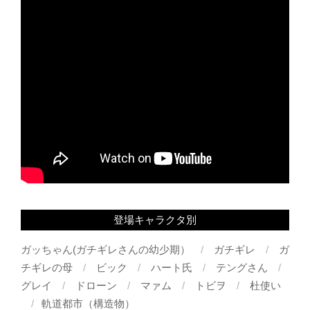
登場キャラクタ別
ガッちゃん(ガチギレさんの幼少期）
ガチギレ
ガ
チギレの母
ビック
ハート氏
テングさん
グレイ
ドローン
マァム
トビヲ
杜使い
軌道都市（構造物）