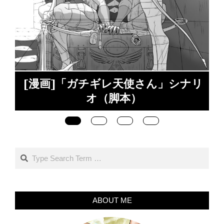
]「ガチギレ天使さん」シナリ
オ（脚本）
Search
ABOUT ME