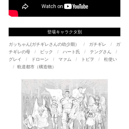
登場キャラクタ別
ガッちゃん(ガチギレさんの幼少期）
ガチギレ
ガ
チギレの母
ビック
ハート氏
テングさん
グレイ
ドローン
マァム
トビヲ
杜使い
軌道都市（構造物）