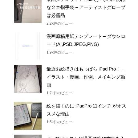
な２本指手袋 – アーティストグローブ
は必需品
2.2k件のビュー
漫画原稿用紙テンプレート – ダウンロ
ード(AI,PSD,JPEG,PNG)
1.9k件のビュー
最近お絵描きはもっぱら iPad Pro！ –
イラスト・漫画、作例、メイキング動
画
1.7k件のビュー
絵を描くのに iPadPro 11インチ がオス
スメな理由
1.5k件のビュー