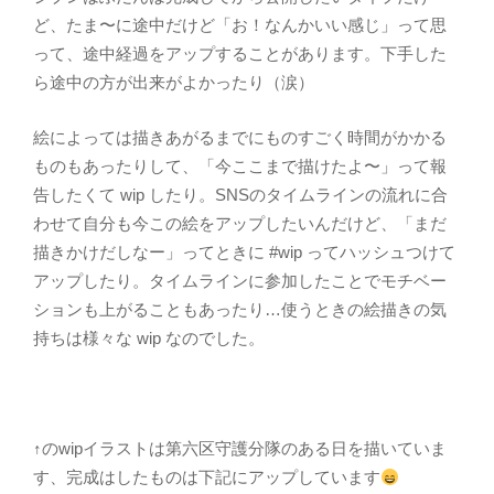
ど、たま〜に途中だけど「お！なんかいい感じ」って思
って、途中経過をアップすることがあります。下手した
ら途中の方が出来がよかったり（涙）
絵によっては描きあがるまでにものすごく時間がかかる
ものもあったりして、「今ここまで描けたよ〜」って報
告したくて wip したり。SNSのタイムラインの流れに合
わせて自分も今この絵をアップしたいんだけど、「まだ
描きかけだしなー」ってときに #wip ってハッシュつけて
アップしたり。タイムラインに参加したことでモチベー
ションも上がることもあったり…使うときの絵描きの気
持ちは様々な wip なのでした。
↑のwipイラストは第六区守護分隊のある日を描いていま
す、完成はしたものは下記にアップしています