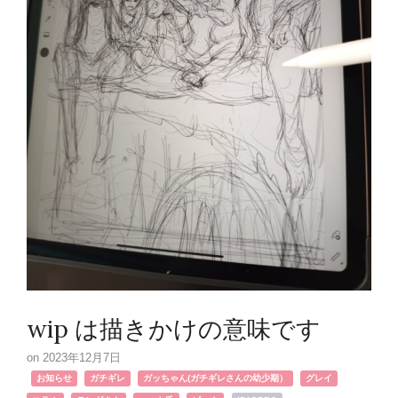
wip は描きかけの意味です
2023年12月7日
,
,
,
,
お知らせ
ガチギレ
ガッちゃん(ガチギレさんの幼少期）
グレイ