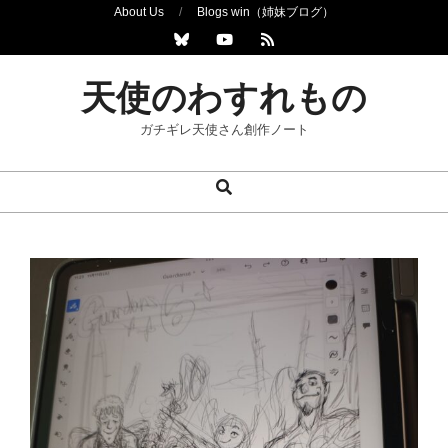
Skip
About Us
Blogs win（姉妹ブログ）
to
content
天使のわすれもの
ガチギレ天使さん創作ノート
Search
Primary
Navigation
Menu