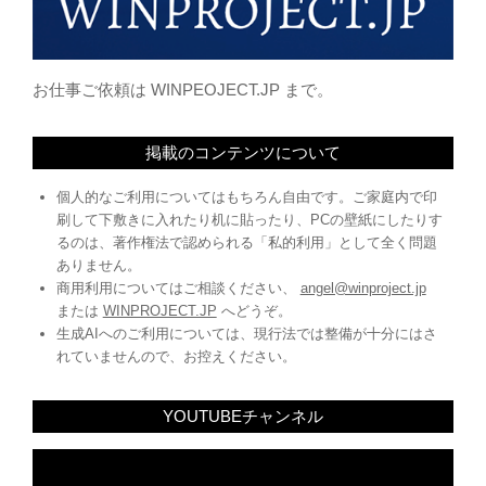
お仕事ご依頼は WINPEOJECT.JP まで。
掲載のコンテンツについて
個人的なご利用についてはもちろん自由です。ご家庭内で印
刷して下敷きに入れたり机に貼ったり、PCの壁紙にしたりす
るのは、著作権法で認められる「私的利用」として全く問題
ありません。
商用利用についてはご相談ください、
angel@winproject.jp
または
WINPROJECT.JP
へどうぞ。
生成AIへのご利用については、現行法では整備が十分にはさ
れていませんので、お控えください。
YOUTUBEチャンネル