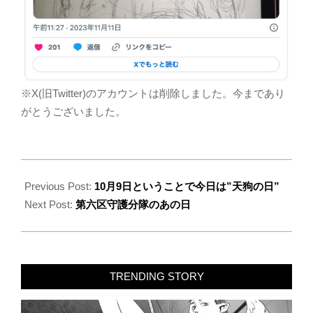
2023-
12-
Previous Post:
10月9日ということで今日は”天狗の日”
07
Next Post:
第六区守護分隊のあの日
TRENDING STORY