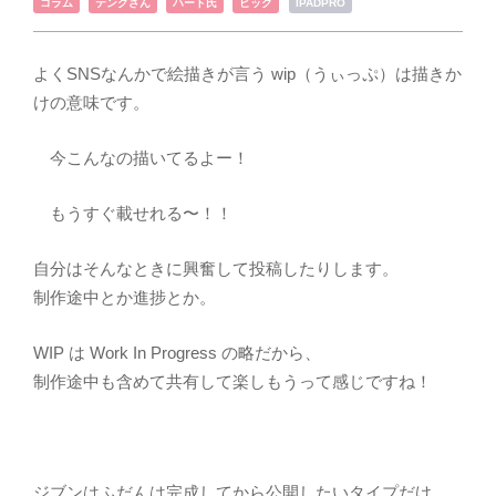
,
,
,
コラム
テングさん
ハート氏
ビック
IPADPRO
よくSNSなんかで絵描きが言う wip（うぃっぷ）は描きか
けの意味です。
今こんなの描いてるよー！
もうすぐ載せれる〜！！
自分はそんなときに興奮して投稿したりします。
制作途中とか進捗とか。
WIP は Work In Progress の略だから、
制作途中も含めて共有して楽しもうって感じですね！
ジブンはふだんは完成してから公開したいタイプだけ