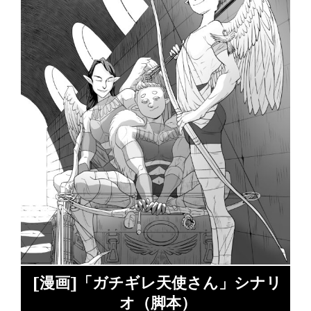
か
[漫画]「ガチギレ天使さん」シナリ
オ（脚本）