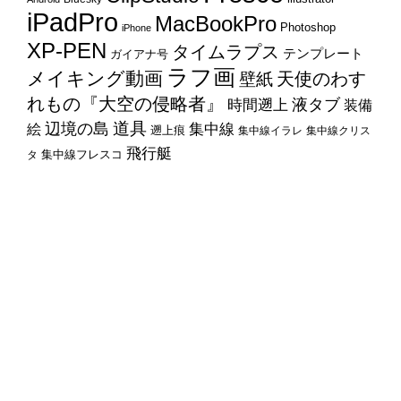
iPadPro
MacBookPro
Photoshop
iPhone
XP-PEN
タイムラプス
テンプレート
ガイアナ号
ラフ画
メイキング動画
天使のわす
壁紙
れもの『大空の侵略者』
時間遡上
液タブ
装備
辺境の島
道具
集中線
絵
遡上痕
集中線イラレ
集中線クリス
飛行艇
集中線フレスコ
タ