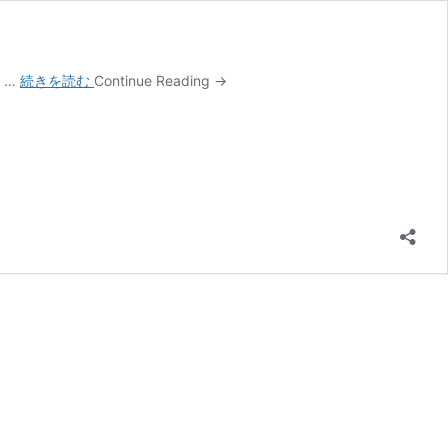
天
 …
続きを読む
Continue Reading →
狗
と
海
獣
–
天
狗
の
日
（10
月
9
日）